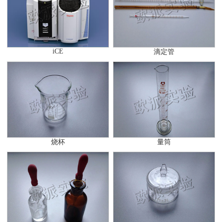
iCE
滴定管
烧杯
量筒